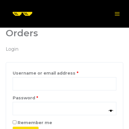
Skip
to
content
Orders
Login
Required
Username or email address
*
Required
Password
*
Remember me