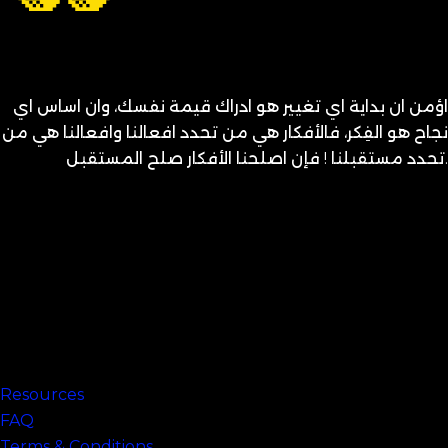
اؤمن ان بداية اي تغيير هو ادراك قيمة نفسك، وان اساس اي
نجاح هو الفِكر، فالأفكار هي من تحدد افعالنا وافعالنا هي من
تحدد مستقبلنا ! فإن اصلحنا الأفكار صلح المستقبل.
متنساش تحب نفسك
Links
Resources
FAQ
Terms & Conditions